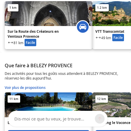
1 km
1.2 km
Sur la Route des Créateurs en
VTT Transcomtat
Ventoux Provence
Facile
49 km
Facile
81 km
Que faire à BELEZY PROVENCE
Des activités pour tous les goûts vous attendent à BELEZY PROVENCE,
réservez-les dès aujourd'hui.
Voir plus de propositions
11 km
12 km
Dis-moi ce que tu veux, je trouve...
Logis Hôtel Le Saint Marc
Camping le Voconce