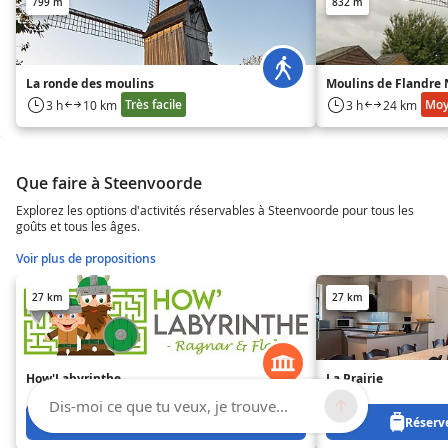
799 m
832 m
La ronde des moulins
Moulins de Flandre 
Très facile
Mo
3 h
10 km
3 h
24 km
Que faire à Steenvoorde
Explorez les options d'activités réservables à Steenvoorde pour tous les
goûts et tous les âges.
Voir plus de propositions
27 km
27 km
How'Labyrinthe
La Prairie
Dis-moi ce que tu veux, je trouve...
Réservez à partir de 0 €
Réserve