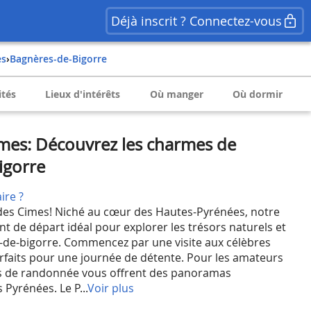
Déjà inscrit ? Connectez-vous
es
›
Bagnères-de-Bigorre
ités
Lieux d'intérêts
Où manger
Où dormir
mes: Découvrez les charmes de
igorre
ire ?
des Cimes! Niché au cœur des Hautes-Pyrénées, notre
t de départ idéal pour explorer les trésors naturels et
-de-bigorre. Commencez par une visite aux célèbres
parfaits pour une journée de détente. Pour les amateurs
ers de randonnée vous offrent des panoramas
 Pyrénées. Le P...
Voir plus