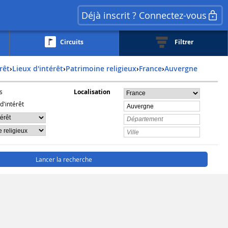
Déjà inscrit ? Connectez-vous
Circuits
Filtrer
érêt
›
Lieux d'intérêt
›
Patrimoine religieux
›
france
›
auvergne
s
Localisation
d'intérêt