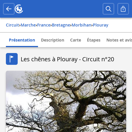
Circuit
›
Marche
›
france
›
bretagne
›
morbihan
›
plouray
Présentation
Description
Carte
Étapes
Notes et avi
Les chênes à Plouray - Circuit n°20