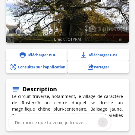
1 photo(s)
Crédit : OTPRM
Télécharger PDF
Télécharger GPX
Consulter sur l'application
Partager
Description
Le circuit traverse, notamment, le village de caractère
de Rosterc'h au centre duquel se dresse un
magnifique chêne pluri-centenaire. Balisage jaune.
11,1 km. Il peut être associé au circuit des vieilles
pierres (N°19-10,7 km).
Dis-moi ce que tu veux, je trouve...