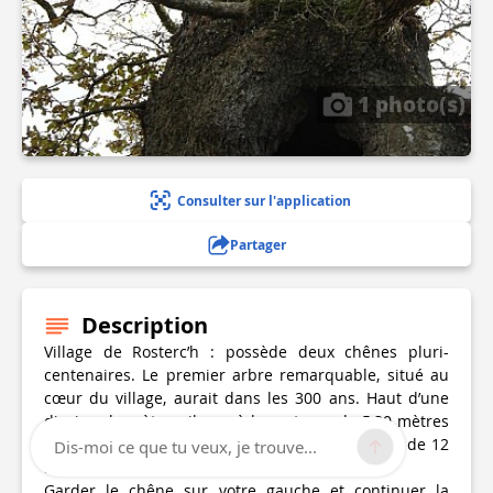
1 photo(s)
Consulter sur l'application
Partager
Description
Village de Rosterc’h : possède deux chênes pluri-
centenaires. Le premier arbre remarquable, situé au
cœur du village, aurait dans les 300 ans. Haut d’une
dizaine de mètres, il possède un tronc de 5,30 mètres
de circonférence et un houppier d’un diamètre de 12
Dis-moi ce que tu veux, je trouve...
mètres.
Garder le chêne sur votre gauche et continuer la