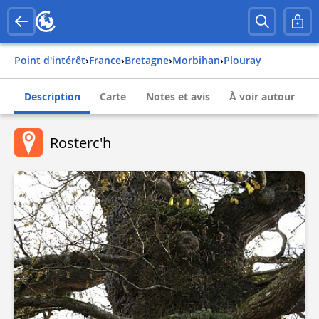
Point d'intérêt
›
france
›
bretagne
›
morbihan
›
plouray
Description
Carte
Notes et avis
À voir autour
Rosterc'h