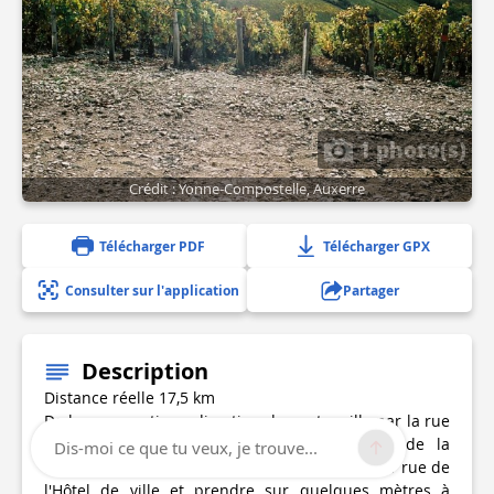
1 photo(s)
Crédit : Yonne-Compostelle, Auxerre
Télécharger PDF
Télécharger GPX
Consulter sur l'application
Partager
Description
Distance réelle 17,5 km
De la gare partir en direction du centre ville par la rue
de la Gare, puis, tout droit, par l'avenue de la
Dis-moi ce que tu veux, je trouve...
République et la rue Edmond Jacob. Déboucher rue de
l'Hôtel de ville et prendre sur quelques mètres à