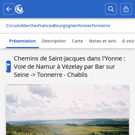
Circuit
›
Marche
›
france
›
bourgogne
›
yonne
›
tonnerre
Présentation
Description
Carte
Notes et avis
À voir
Chemins de Saint-Jacques dans l'Yonne :
Voie de Namur à Vézelay par Bar sur
Seine -> Tonnerre - Chablis