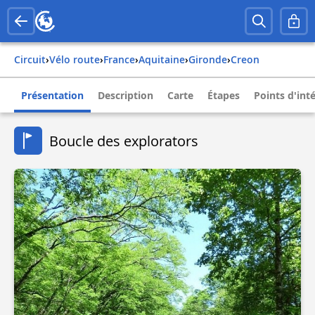
Circuit
›
Vélo route
›
france
›
aquitaine
›
gironde
›
creon
Présentation
Description
Carte
Étapes
Points d'int
Boucle des explorators