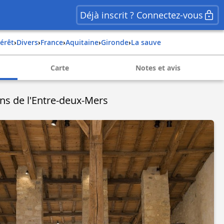
Déjà inscrit ? Connectez-vous
térêt
›
Divers
›
france
›
aquitaine
›
gironde
›
la sauve
Carte
Notes et avis
ns de l'Entre-deux-Mers