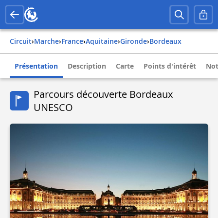
Circuit
›
Marche
›
france
›
aquitaine
›
gironde
›
bordeaux
Présentation
Description
Carte
Points d'intérêt
Not
Parcours découverte Bordeaux
UNESCO