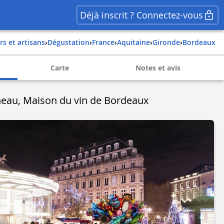
Déjà inscrit ? Connectez-vous
rs et artisans
›
Dégustation
›
france
›
aquitaine
›
gironde
›
bordeaux
Carte
Notes et avis
eau, Maison du vin de Bordeaux