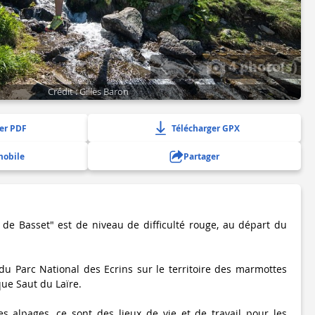
4 photo(s)
Crédit : Gilles Baron
er PDF
Télécharger GPX
mobile
Partager
r de Basset" est de niveau de difficulté rouge, au départ du
du Parc National des Ecrins sur le territoire des marmottes
ue Saut du Laïre.
es alpages, ce sont des lieux de vie et de travail pour les