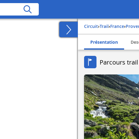
Circuit
›
Trail
›
france
›
prove
Présentation
Des
Parcours trai