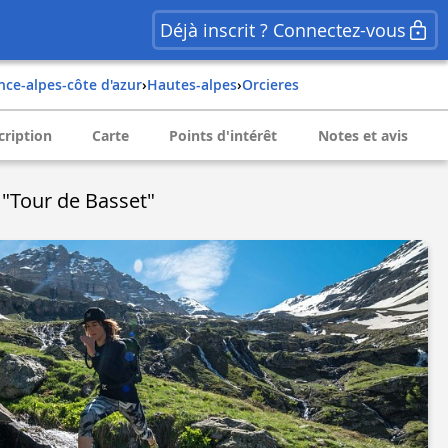
Déjà inscrit ? Connectez-vous
nce-alpes-côte d'azur
›
hautes-alpes
›
orcieres
cription
Carte
Points d'intérêt
Notes et avis
l "Tour de Basset"