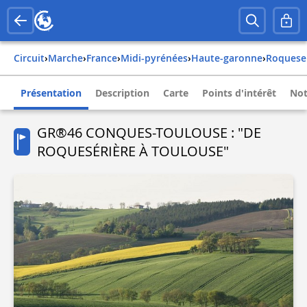
Circuit
›
Marche
›
france
›
midi-pyrénées
›
haute-garonne
›
roquese
Présentation
Description
Carte
Points d'intérêt
Not
GR®46 CONQUES-TOULOUSE : "DE
ROQUESÉRIÈRE À TOULOUSE"