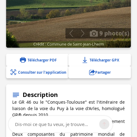
9 photo(s)
Crédit : Commune de Saint-Jean-Lherm
Télécharger PDF
Télécharger GPX
Consulter sur l'application
Partager
Description
Le GR 46 ou le "Conques-Toulouse" est l'itinéraire de
liaison de la voie du Puy à la voie d'Arles, homologué
GR® depuis 2010.
En Haute-Garonne, il traverse le nord du département
Dis-moi ce que tu veux, je trouve...
de Roquesérière à Toulouse.
Deux composantes du patrimoine mondial de