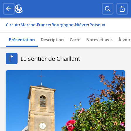
Circuit
›
Marche
›
france
›
bourgogne
›
nièvre
›
poiseux
Présentation
Description
Carte
Notes et avis
À voir
Le sentier de Chaillant