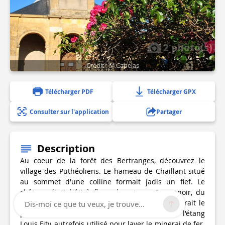
2 photo(s)
Crédit : M.Capelas
Télécharger PDF
Télécharger GPX
Consulter sur l'application
Partager
Description
Au coeur de la forêt des Bertranges, découvrez le
village des Puthéoliens. Le hameau de Chaillant situé
au sommet d'une colline formait jadis un fief. Le
château était bâti à flanc de coteau. Ce manoir, du
XVème siècle, dont il ne reste qu'une partie, serait le
Dis-moi ce que tu veux, je trouve...
plus ancien de la contrée. Découvrez aussi l'étang
Louis Fity, autrefois utilisé pour laver le minerai de fer.