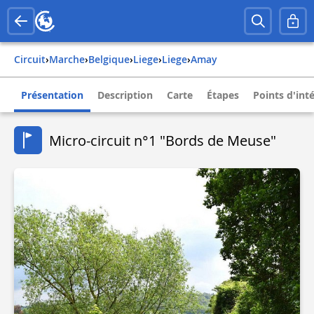
Circuit
›
Marche
›
belgique
›
liege
›
liege
›
amay
Présentation
Description
Carte
Étapes
Points d'int
Micro-circuit n°1 "Bords de Meuse"