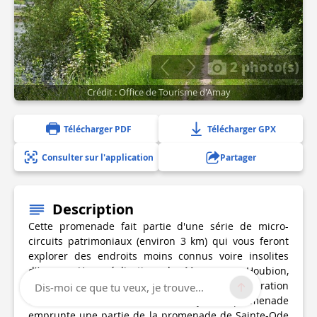
2 photo(s)
Crédit : Office de Tourisme d'Amay
Télécharger PDF
Télécharger GPX
Consulter sur l'application
Partager
Description
Cette promenade fait partie d'une série de micro-
circuits patrimoniaux (environ 3 km) qui vous feront
explorer des endroits moins connus voire insolites
d’Amay… Une réalisation de Maryvonne Houbion,
amaytoise et guide de Memo-Huy avec la collaboration
Dis-moi ce que tu veux, je trouve...
de l'Office de Tourisme d'Amay. La promenade
emprunte une partie de la promenade de Sainte-Ode