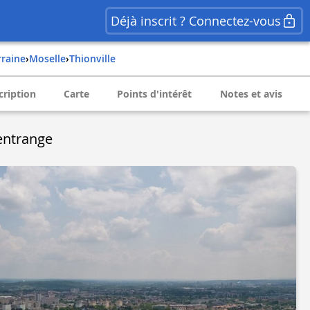
Déjà inscrit ? Connectez-vous
rraine
›
moselle
›
thionville
cription
Carte
Points d'intérêt
Notes et avis
entrange