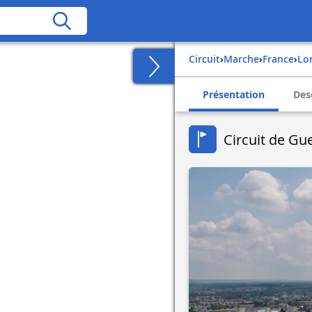
Circuit
›
Marche
›
france
›
lo
Présentation
Des
Circuit de Gu