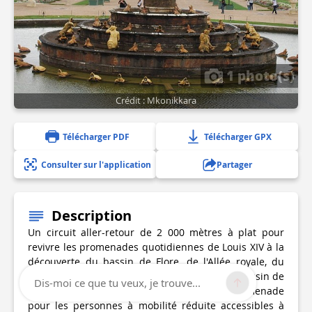
1 photo(s)
Crédit : Mkonikkara
Télécharger PDF
Télécharger GPX
Consulter sur l'application
Partager
Description
Un circuit aller-retour de 2 000 mètres à plat pour
revivre les promenades quotidiennes de Louis XIV à la
découverte du bassin de Flore, de l'Allée royale, du
bassin de Cérès, du bassin du Dragon et du bassin de
Dis-moi ce que tu veux, je trouve...
Neptune dans le jardin de Versailles. Une promenade
pour les personnes à mobilité réduite accessibles à