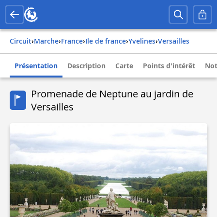
Circuit
›
Marche
›
france
›
ile de france
›
yvelines
›
versailles
Présentation
Description
Carte
Points d'intérêt
Not
Promenade de Neptune au jardin de
Versailles