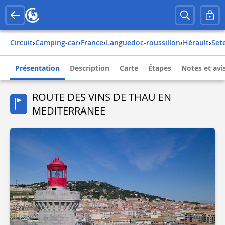
Circuit
›
Camping-car
›
france
›
languedoc-roussillon
›
hérault
›
set
Présentation
Description
Carte
Étapes
Notes et avi
ROUTE DES VINS DE THAU EN
MEDITERRANEE