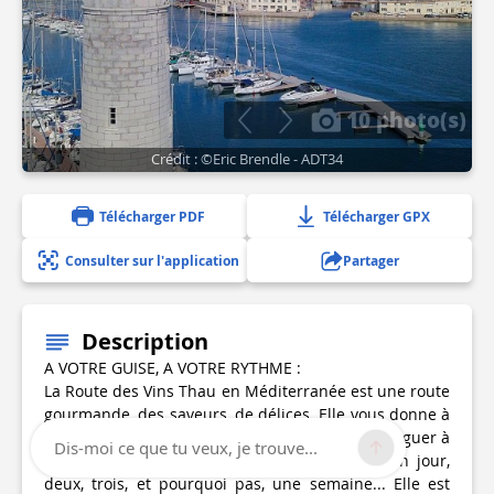
10 photo(s)
Crédit : ©Eric Brendle - ADT34
Télécharger PDF
Télécharger GPX
Consulter sur l'application
Partager
Description
A VOTRE GUISE, A VOTRE RYTHME :
La Route des Vins Thau en Méditerranée est une route
gourmande, des saveurs, de délices. Elle vous donne à
vivre un côté mer, un côté terre. Elle est à conjuguer à
Dis-moi ce que tu veux, je trouve...
votre goût, à votre guise, en toute liberté ! Un jour,
deux, trois, et pourquoi pas, une semaine... Elle est