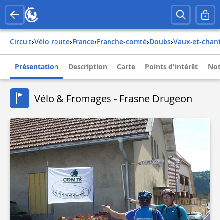
Circuit
›
Vélo route
›
france
›
franche-comté
›
doubs
›
vaux-et-chan
Présentation
Description
Carte
Points d'intérêt
Not
Vélo & Fromages - Frasne Drugeon