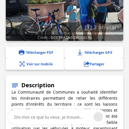
2 photo(s)
Crédit : ©CC FRASNE-DRUGEON
Télécharger PDF
Télécharger GPX
Voir sur mobile
Partager
Description
La Communauté de Communes a souhaité identifier
les itinéraires permettant de relier les différents
points d'intérêts du territoire : ce sont les liaisons
vertes. Elles empruntent des routes déjà existantes et
ouvertes à tous types de déplacements. Elles ont été
Dis-moi ce que tu veux, je trouve...
sélectionnées dans ce projet pour leur faible
utilisation par les véhicules à moteur, garantissant