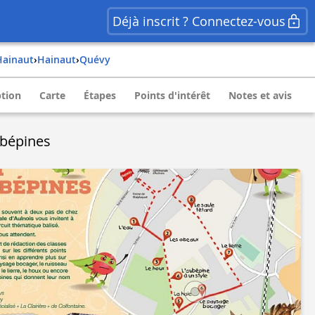
Déjà inscrit ? Connectez-vous
hainaut
›
hainaut
›
quévy
ption
Carte
Étapes
Points d'intérêt
Notes et avis
ubépines