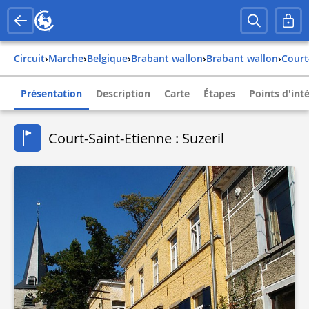
Circuit
›
Marche
›
belgique
›
brabant wallon
›
brabant wallon
›
cour
Présentation
Description
Carte
Étapes
Points d'int
Court-Saint-Etienne : Suzeril