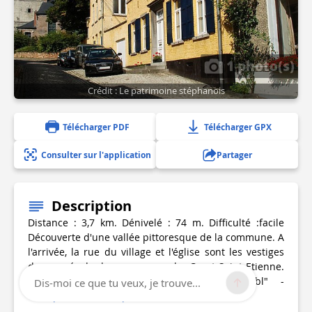
1 photo(s)
Crédit : Le patrimoine stéphanois
Télécharger PDF
Télécharger GPX
Consulter sur l'application
Partager
Description
Distance : 3,7 km. Dénivelé : 74 m. Difficulté :facile
Découverte d'une vallée pittoresque de la commune. A
l'arrivée, la rue du village et l'église sont les vestiges
du passé de la commune de Court-Saint-Etienne.
Source : "Le patrimoine Stéphanois asbl" -
Dis-moi ce que tu veux, je trouve...
www.patrimoine-stephanois.be