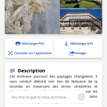
1 photo(s)
Télécharger PDF
Télécharger GPX
Consulter sur l'application
Partager
Description
Cet itinéraire parcourt des paysages changeants. Il
vous conduit d’abord non loin de l’estuaire de la
Gironde, en traversant des terres céréalières et
viticoles (Cognac et Pineau) et vous ramène par les
marais de la Seugne, affluent de la Charente, dans
Dis-moi ce que tu veux, je trouve...
une nature sauvage et protégée.