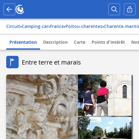
Circuit
›
Camping-car
›
france
›
poitou-charentes
›
charente-marit
Présentation
Description
Carte
Points d'intérêt
Not
Entre terre et marais