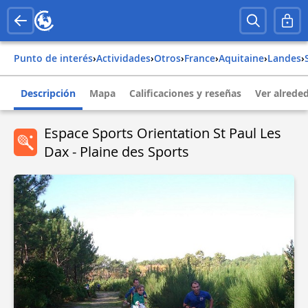
Punto de interés
›
Actividades
›
Otros
›
france
›
aquitaine
›
landes
›
Descripción
Mapa
Calificaciones y reseñas
Ver alrede
Espace Sports Orientation St Paul Les
Dax - Plaine des Sports