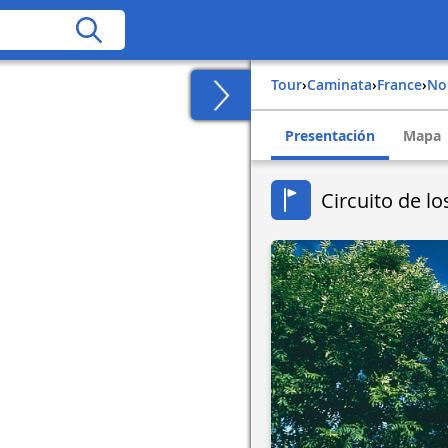
Tour
›
Caminata
›
france
›
n
Presentación
Mapa
Circuito de l