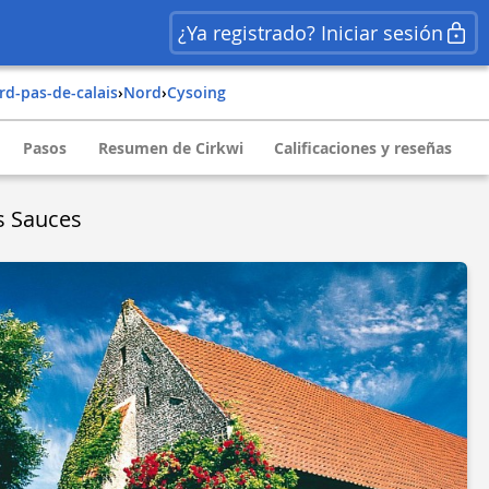
¿Ya registrado? Iniciar sesión
ord-pas-de-calais
›
nord
›
cysoing
Pasos
Resumen de Cirkwi
Calificaciones y reseñas
os Sauces