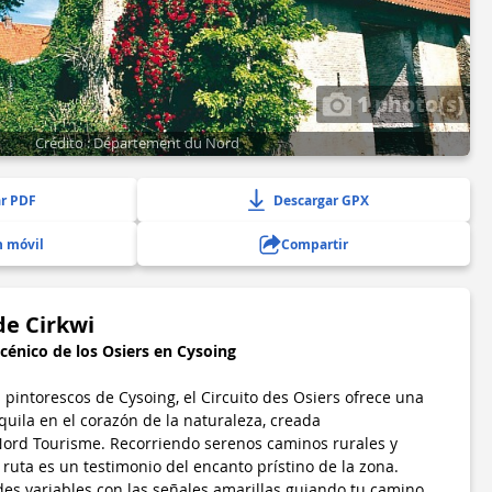
1 photo(s)
Crédito : Département du Nord
r PDF
Descargar GPX
n móvil
Compartir
de Cirkwi
scénico de los Osiers en Cysoing
 pintorescos de Cysoing, el Circuito des Osiers ofrece una
uila en el corazón de la naturaleza, creada
ord Tourisme. Recorriendo serenos caminos rurales y
 ruta es un testimonio del encanto prístino de la zona.
des variables con las señales amarillas guiando tu camino,