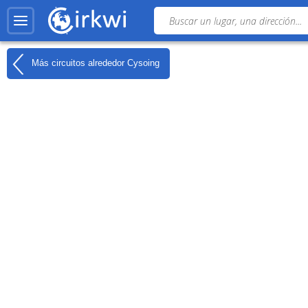
Más circuitos alrededor
Cysoing