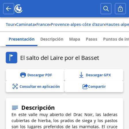
Tour
›
Caminata
›
france
›
provence-alpes-côte d'azur
›
hautes-alp
Presentación
Descripción
Mapa
Pasos
Puntos de in
El salto del Laïre por el Basset
Descargar PDF
Descargar GPX
Consultar en aplicación
Compartir
Descripción
En este valle muy abierto del Drac Noir, las laderas
cubiertas de hierba, los prados de siega y los pastos
son los lugares preferidos de las marmotas. El cruce