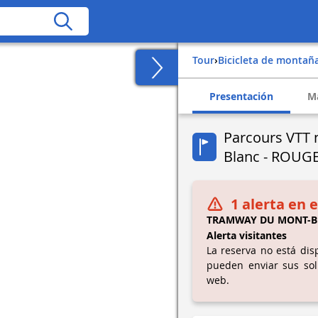
Tour
›
Bicicleta de montañ
Presentación
M
Parcours VTT 
Blanc - ROUG
1 alerta en e
TRAMWAY DU MONT-B
Alerta visitantes
La reserva no está disp
pueden enviar sus sol
web.