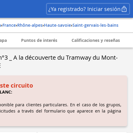
¿Ya registrado? Iniciar sesión
a
›
france
›
rhône-alpes
›
haute-savoie
›
saint-gervais-les-bains
apa
Puntos de interés
Calificaciones y reseñas
n°3 _ A la découverte du Tramway du Mont-
E
ste circuito
LANC:
onible para clientes particulares. En el caso de los grupos,
icitudes a través del formulario que aparece en la página