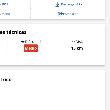
r PDF
Descargar GPX
n móvil
Compartir
es técnicas
Dificultad
Dist.
Medio
13 km
trico