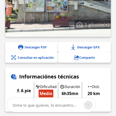
1 photo(s)
Descargar PDF
Descargar GPX
Consultar en aplicación
Compartir
Informaciónes técnicas
Dificultad
Duración
Dist.
A pie
Medio
6h35mn
20 km
Mostrar más
Dime lo que quieres, lo encuentro...