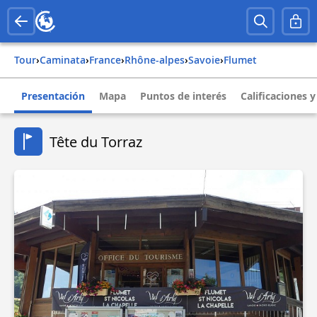
Tour
›
Caminata
›
france
›
rhône-alpes
›
savoie
›
flumet
Presentación
Mapa
Puntos de interés
Calificaciones 
Tête du Torraz