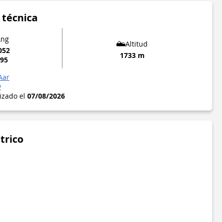
 técnica
Lng
Altitud
052
1733 m
295
Aar
y
lizado el
07/08/2026
trico