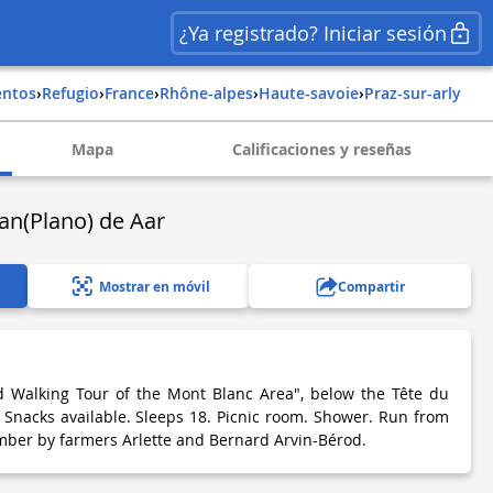
¿Ya registrado? Iniciar sesión
entos
›
Refugio
›
france
›
rhône-alpes
›
haute-savoie
›
praz-sur-arly
Mapa
Calificaciones y reseñas
lan(Plano) de Aar
Mostrar en móvil
Compartir
d Walking Tour of the Mont Blanc Area", below the Tête du
. Snacks available. Sleeps 18. Picnic room. Shower. Run from
ber by farmers Arlette and Bernard Arvin-Bérod.