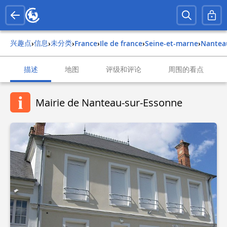
兴趣点
信息
未分类
›
›
›
france
›
ile de france
›
seine-et-marne
›
nante
描述
地图
评级和评论
周围的看点
Mairie de Nanteau-sur-Essonne