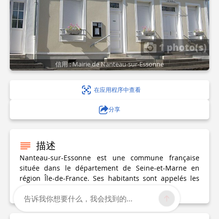
1 photo(s)
信用 : Mairie de Nanteau-sur-Essonne
在应用程序中查看
分享
描述
Nanteau-sur-Essonne est une commune française
située dans le département de Seine-et-Marne en
région Île-de-France. Ses habitants sont appelés les
nantessonnais.
告诉我你想要什么，我会找到的...