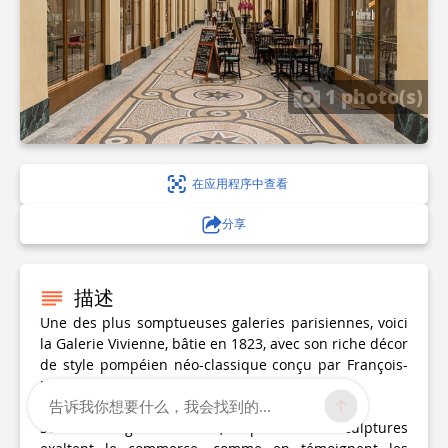
1 photo(s)
在应用程序中查看
分享
描述
Une des plus somptueuses galeries parisiennes, voici
la Galerie Vivienne, bâtie en 1823, avec son riche décor
de style pompéien néo-classique conçu par François-
Jacques Delannoy
告诉我你想要什么，我会找到的...
Sous son élégante verrière, les peintures et sculptures