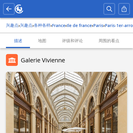
兴趣点
兴趣点
各种各样
›
›
›
france
›
ile de france
›
paris
›
paris-1er-ar
描述
地图
评级和评论
周围的看点
Galerie Vivienne