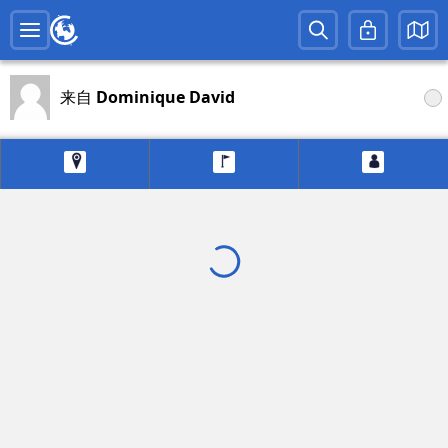
来自
Dominique David