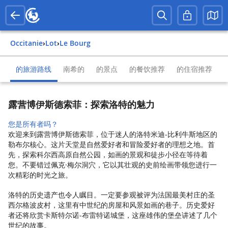
Occitanie
›
Lot
›
Le Bourg
的旅游路线
南希的
的景点
的餐饮推荐
的住宿推荐
露营博伊斯德索菲：探索洛特的魅力
您是所有者吗？
欢迎来到露营博伊斯德索菲，位于迷人的洛特米迪-比利牛斯地区的
勒布尔核心。这片天堂是自然爱好者和冒险爱好者的理想之地。首
先，探索科尔西高原自然公园，如画的景观和徒步小径在等待着
您。不要错过佩克·梅尔洞穴，它以其壮观的史前绘画带领您进行一
次精彩的时光之旅。
洛特的历史遗产也令人瞩目。一定要参观被评为法国最美村庄的圣
西尔格波皮村，这里有中世纪的房屋和风景如画的巷子。历史爱好
者还将欣赏卡斯特尔诺-布雷特诺城堡，这座雄伟的堡垒讲述了几个
世纪的故事。