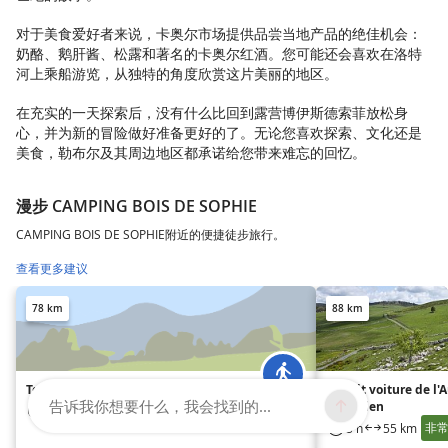
对于美食爱好者来说，卡奥尔市场提供品尝当地产品的绝佳机会：
奶酪、鹅肝酱、松露和著名的卡奥尔红酒。您可能还会喜欢在洛特
河上乘船游览，从独特的角度欣赏这片美丽的地区。
在充实的一天探索后，没有什么比回到露营博伊斯德索菲放松身
心，并为新的冒险做好准备更好的了。无论您喜欢探索、文化还是
美食，勒布尔及其周边地区都承诺给您带来难忘的回忆。
漫步 CAMPING BOIS DE SOPHIE
CAMPING BOIS DE SOPHIE附近的便捷徒步旅行。
查看更多建议
78 km
88 km
Tour du Plomb du Cantal
Circuit voiture de l'
告诉我你想要什么，我会找到的...
Cantalien
困难
4 h
12 km
非
3 h
55 km