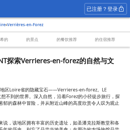
已注册？登录
oire
›
Verrières-en-Forez
南希的
的景点
的餐饮推荐
的住宿推荐
ANT探索Verrieres-en-forez的自然与文
oire省的隐藏宝石——Verrieres-en-forez。LE
发现意想不到的世界。深入自然，沿着Forez的小径徒步旅行，探
葱郁的森林中冒险，并从附近山峰的高度欣赏令人叹为观止
来说，该地区拥有丰富的历史遗址，如圣潘克拉斯教堂和各
千年的历史。别忘了品尝当地美食：在周边的农场旅馆品尝