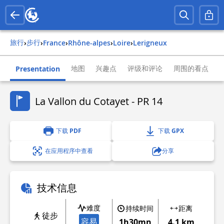
旅行
步行
›
›
france
›
rhône-alpes
›
loire
›
lerigneux
地图
兴趣点
评级和评论
周围的看点
Presentation
La Vallon du Cotayet - PR 14
下载 PDF
下载 GPX
在应用程序中查看
分享
技术信息
难度
持续时间
距离
徒步
容易
1h30mn
4.1 km