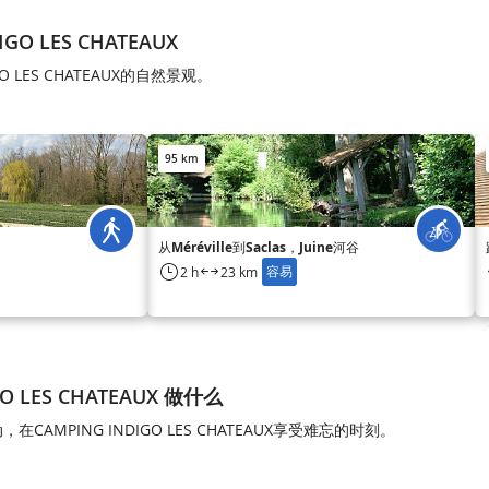
GO LES CHATEAUX
O LES CHATEAUX的自然景观。
95 km
从Méréville到Saclas，Juine河谷
容易
2 h
23 km
GO LES CHATEAUX 做什么
AMPING INDIGO LES CHATEAUX享受难忘的时刻。