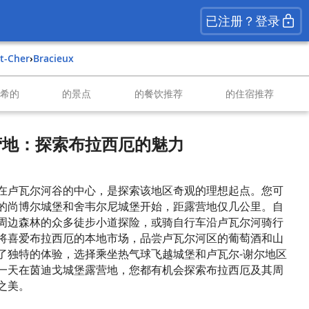
已注册？登录
et-Cher
›
Bracieux
南希的
的景点
的餐饮推荐
的住宿推荐
营地：探索布拉西厄的魅力
在卢瓦尔河谷的中心，是探索该地区奇观的理想起点。您可
的尚博尔城堡和舍韦尔尼城堡开始，距露营地仅几公里。自
周边森林的众多徒步小道探险，或骑自行车沿卢瓦尔河骑行
将喜爱布拉西厄的本地市场，品尝卢瓦尔河区的葡萄酒和山
了独特的体验，选择乘坐热气球飞越城堡和卢瓦尔-谢尔地区
一天在茵迪戈城堡露营地，您都有机会探索布拉西厄及其周
之美。