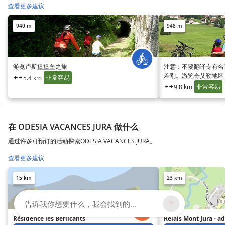
查看更多建议
940 m
948 m
游览卢斯堡堡垒之旅
注意：不要翻译专有名
差别。游览奇艾勒地区【t
非常容易
5.4 km
Bief de la Chaille】
非常容易
9.8 km
在 ODESIA VACANCES JURA 做什么
通过许多可预订的活动探索ODESIA VACANCES JURA。
查看更多建议
15 km
23 km
告诉我你想要什么，我会找到的...
Résidence les Berlicants
Relais Mont Jura - ad