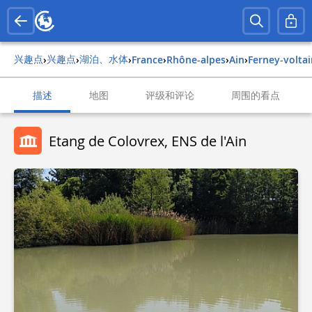
兴趣点
兴趣点
湖泊、水体
›
›
›
france
›
rhône-alpes
›
ain
›
ferney-voltai
描述
地图
评级和评论
周围的看点
Etang de Colovrex, ENS de l'Ain