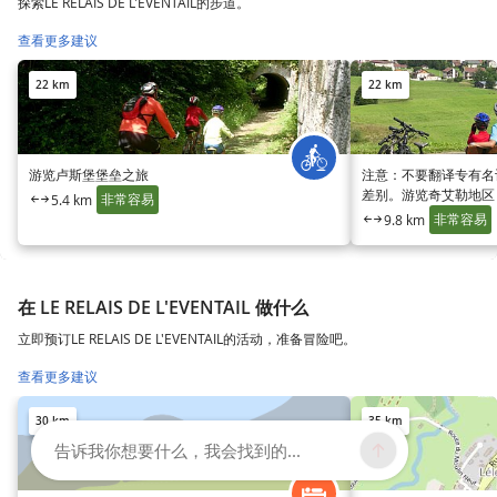
探索LE RELAIS DE L'EVENTAIL的步道。
查看更多建议
22 km
22 km
游览卢斯堡堡垒之旅
注意：不要翻译专有名
差别。游览奇艾勒地区【t
非常容易
5.4 km
Bief de la Chaille】
非常容易
9.8 km
在 LE RELAIS DE L'EVENTAIL 做什么
立即预订LE RELAIS DE L'EVENTAIL的活动，准备冒险吧。
查看更多建议
30 km
35 km
告诉我你想要什么，我会找到的...