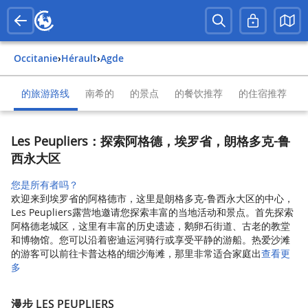
Occitanie
›
Hérault
›
Agde
的旅游路线
南希的
的景点
的餐饮推荐
的住宿推荐
Les Peupliers：探索阿格德，埃罗省，朗格多克-鲁
西永大区
您是所有者吗？
欢迎来到埃罗省的阿格德市，这里是朗格多克-鲁西永大区的中心，
Les Peupliers露营地邀请您探索丰富的当地活动和景点。首先探索
阿格德老城区，这里有丰富的历史遗迹，鹅卵石街道、古老的教堂
和博物馆。您可以沿着密迪运河骑行或享受平静的游船。热爱沙滩
的游客可以前往卡普达格的细沙海滩，那里非常适合家庭出
查看更
多
漫步 LES PEUPLIERS