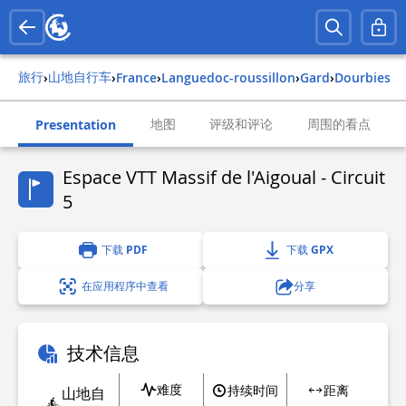
旅行
山地自行车
›
›
france
›
languedoc-roussillon
›
gard
›
dourbies
地图
评级和评论
周围的看点
Presentation
Espace VTT Massif de l'Aigoual - Circuit
5
下载 PDF
下载 GPX
在应用程序中查看
分享
技术信息
难度
持续时间
距离
山地自