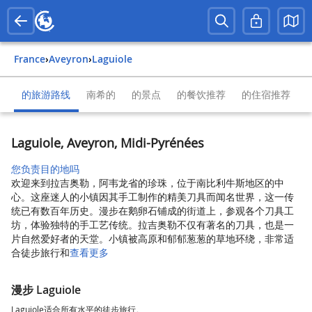
France
›
Aveyron
›
Laguiole
的旅游路线
南希的
的景点
的餐饮推荐
的住宿推荐
Laguiole, Aveyron, Midi-Pyrénées
您负责目的地吗
欢迎来到拉吉奥勒，阿韦龙省的珍珠，位于南比利牛斯地区的中
心。这座迷人的小镇因其手工制作的精美刀具而闻名世界，这一传
统已有数百年历史。漫步在鹅卵石铺成的街道上，参观各个刀具工
坊，体验独特的手工艺传统。拉吉奥勒不仅有著名的刀具，也是一
片自然爱好者的天堂。小镇被高原和郁郁葱葱的草地环绕，非常适
合徒步旅行和
查看更多
漫步 Laguiole
Laguiole适合所有水平的徒步旅行。