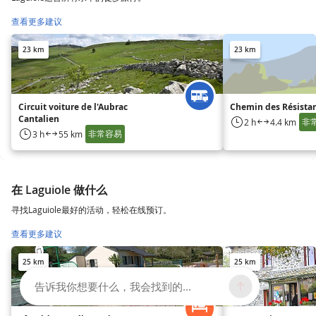
查看更多建议
23 km
23 km
Circuit voiture de l'Aubrac
Chemin des Résista
Cantalien
非
2 h
4.4 km
非常容易
3 h
55 km
在 Laguiole 做什么
寻找Laguiole最好的活动，轻松在线预订。
查看更多建议
25 km
25 km
告诉我你想要什么，我会找到的...