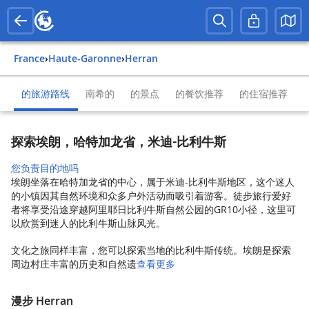
France
›
Haute-Garonne
›
Herran
的旅游路线
南希的
的景点
的餐饮推荐
的住宿推荐
探索埃朗，哈特加龙省，米迪-比利牛斯
您负责目的地吗
埃朗坐落在哈特加龙省的中心，属于米迪-比利牛斯地区，这个迷人
的小镇因其自然环境和众多户外活动而吸引着游客。徒步旅行爱好
者将享受沿途穿越阿里耶日比利牛斯自然公园的GR10小径，这里可
以欣赏到迷人的比利牛斯山脉风光。
文化之旅同样丰富，您可以探索当地的比利牛斯传统。埃朗是探索
周边村庄丰富的历史和自然遗
查看更多
漫步 Herran