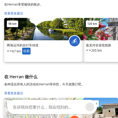
在Herran享受愉快的散步。
查看更多建议
98 km
120 km
两海运河的自行车绿道
嘉龙河谷游览线路
205 km
容易
67 km
在 Herran 做什么
各种适合所有人的活动在Herran等待您，今天就预订吧。
查看更多建议
101 km
117 km
告诉我你想要什么，我会找到的...