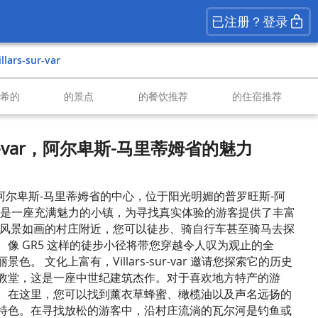
已注册？登录
Villars-sur-var
南希的
的景点
的餐饮推荐
的住宿推荐
-sur-var，阿尔卑斯-马里蒂姆省的魅力
ar 坐落于阿尔卑斯-马里蒂姆省的中心，位于阳光明媚的普罗旺斯-阿
，是一座充满魅力的小镇，为寻找真实体验的游客提供了丰富
个风景如画的村庄附近，您可以徒步、骑自行车甚至骑马去探
像 GR5 这样的徒步小径将带您穿越令人叹为观止的全
。 文化上富有，Villars-sur-var 邀请您探索它的历史
教堂，这是一座中世纪建筑杰作。对于喜欢地方特产的游
。在这里，您可以找到薰衣草蜂蜜、橄榄油以及声名远扬的
特色。在寻找放松的游客中，沿村庄流淌的瓦尔河是钓鱼或