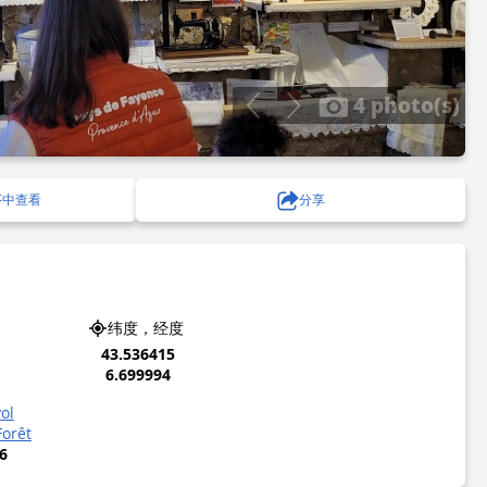
4 photo(s)
序中查看
分享
纬度，经度
43.536415
6.699994
ol
Forêt
6