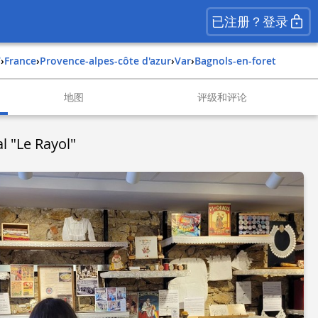
已注册？登录
馆
›
france
›
provence-alpes-côte d'azur
›
var
›
bagnols-en-foret
地图
评级和评论
 "Le Rayol"