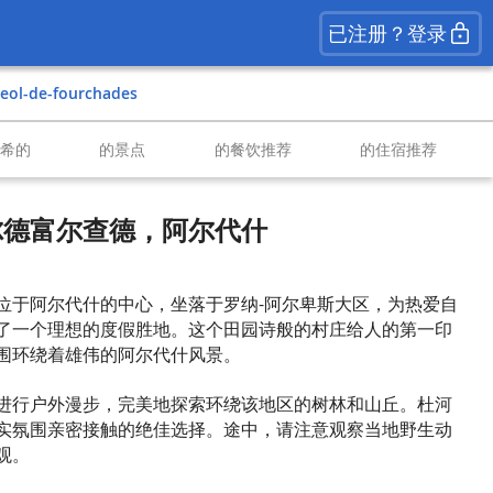
已注册？登录
deol-de-fourchades
南希的
的景点
的餐饮推荐
的住宿推荐
尔德富尔查德，阿尔代什
位于阿尔代什的中心，坐落于罗纳-阿尔卑斯大区，为热爱自
了一个理想的度假胜地。这个田园诗般的村庄给人的第一印
围环绕着雄伟的阿尔代什风景。
进行户外漫步，完美地探索环绕该地区的树林和山丘。杜河
实氛围亲密接触的绝佳选择。途中，请注意观察当地野生动
观。