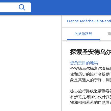
France
›
Ardèche
›
Saint-an
的旅游路线
探索圣安德乌
您负责目的地吗
圣安德乌尔德富尔查德
然和历史的旅行者提供
象是其迷人的宁静，周
徒步旅行路线邀请游客
谷步道是与阿尔代什真
物和郁郁葱葱的自然景