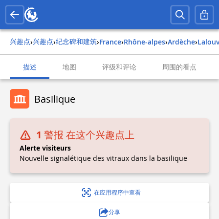
兴趣点
兴趣点
纪念碑和建筑
›
›
›
france
›
rhône-alpes
›
ardèche
›
lalou
描述
地图
评级和评论
周围的看点
Basilique
1 警报 在这个兴趣点上
Alerte visiteurs
Nouvelle signalétique des vitraux dans la basilique
在应用程序中查看
分享