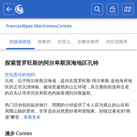
France
›
Alpes-Maritimes
›
Contes
的旅游路线
南希的
的景点
的餐饮推荐
的住宿推荐
探索普罗旺斯的阿尔卑斯滨海地区孔特
您负责目的地吗
孔特，位于阿尔卑斯滨海省，提供在普罗旺斯-阿尔卑斯-蓝色海岸地
区的正宗沉浸体验。被绿意盎然的山丘环绕，其古雅的街道和古老
的石头让寻求历史和彩色的旅客感到兴致盎然。
热门活动包括徒步旅行，周围的小径提供了令人叹为观止的山谷和
周围山脉的景色，非常适合自然爱好者和冒险家。别错过著名的“铁
道”攀登，
查看更多
漫步 Contes