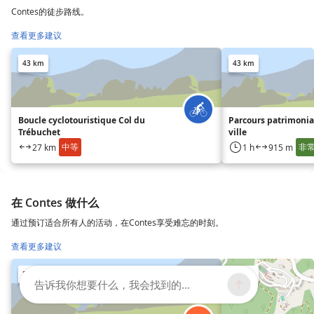
Contes的徒步路线。
查看更多建议
43 km
43 km
Boucle cyclotouristique Col du
Parcours patrimonial
Trébuchet
ville
中等
非
27 km
1 h
915 m
在 Contes 做什么
通过预订适合所有人的活动，在Contes享受难忘的时刻。
查看更多建议
28 km
43 km
告诉我你想要什么，我会找到的...