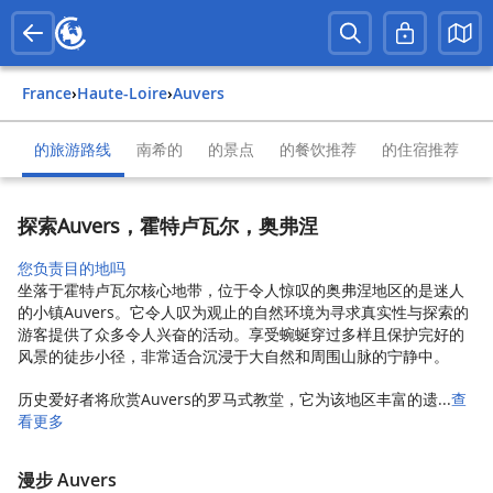
France
›
Haute-Loire
›
Auvers
的旅游路线
南希的
的景点
的餐饮推荐
的住宿推荐
探索Auvers，霍特卢瓦尔，奥弗涅
您负责目的地吗
坐落于霍特卢瓦尔核心地带，位于令人惊叹的奥弗涅地区的是迷人
的小镇Auvers。它令人叹为观止的自然环境为寻求真实性与探索的
游客提供了众多令人兴奋的活动。享受蜿蜒穿过多样且保护完好的
风景的徒步小径，非常适合沉浸于大自然和周围山脉的宁静中。
历史爱好者将欣赏Auvers的罗马式教堂，它为该地区丰富的遗...
查
看更多
漫步 Auvers