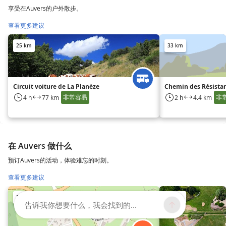
享受在Auvers的户外散步。
查看更多建议
25 km
33 km
Circuit voiture de La Planèze
Chemin des Résista
非常容易
非
4 h
77 km
2 h
4.4 km
在 Auvers 做什么
预订Auvers的活动，体验难忘的时刻。
查看更多建议
28 km
53 km
告诉我你想要什么，我会找到的...