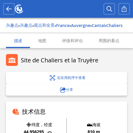
兴趣点
兴趣点
观点和全景
›
›
›
france
›
auvergne
›
cantal
›
chaliers
描述
地图
评级和评论
周围的看点
Site de Chaliers et la Truyère
在应用程序中查看
分享
技术信息
纬度，经度
海拔
44.956295
810 m