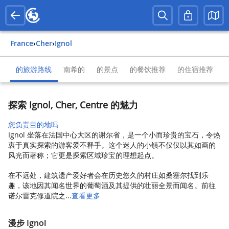
France
›
Cher
›
Ignol
的旅游路线
南希的
的景点
的餐饮推荐
的住宿推荐
探索 Ignol, Cher, Centre 的魅力
您负责目的地吗
Ignol 坐落在法国中心大区的谢尔省，是一个小而珍贵的宝石，令热
衷于真实探索的游客爱不释手。这个迷人的小镇不仅仅以其如画的
风光而著称；它更是探索区域珍宝的理想起点。
在不远处，建筑遗产爱好者会在历史悠久的村庄如桑塞尔找到乐
趣，该地因其闻名世界的葡萄酒及其提供的壮丽全景而闻名。前往
诺尔雷克修道院之...
查看更多
漫步 Ignol